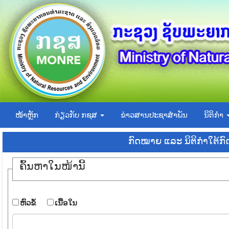
ໜ້າຫຼັກ
ກ່ຽວກັບ ກຊສ
ຂ່າວສານປະຊາສຳພັນ
ນິຕິກຳ
ກົດໝາຍ ແລະ ນິຕິກໍາໃຕ້ກ
ຄົ້ນ​ຫາ​ໃນ​ໜ້ານີ້
​ຫົວ​ຂໍ້
​ເນື້ອ​ໃນ