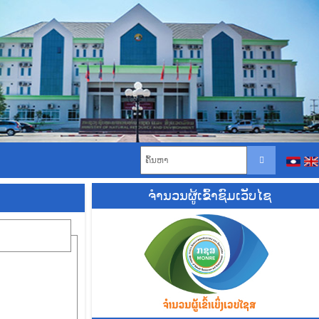
ຈຳນວນຜູ້ເຂົ້າຊົມເວັບໄຊ