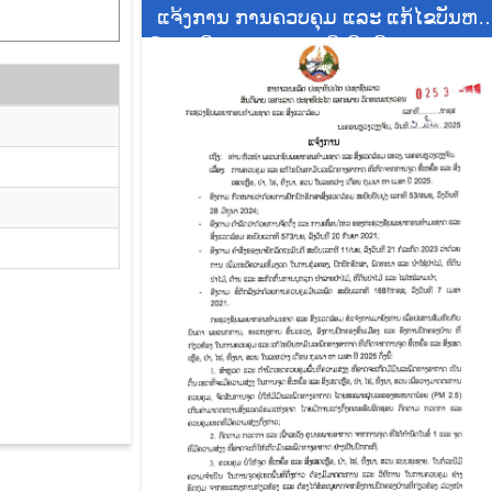
ແຈ້ງການ ການຄວບຄຸມ ແລະ ແກ້ໄຂບັນຫາ
ມົນລະພິດທາງອາກາດ ທີ່ເກີດຂຶ້ນຈາກການຈູ
ຂີ້ເຫຍື້ອ ແລະ ສິ່ງເສດເຫຼືອ, ປ່າ, ໄຮ່, ທົ່ງນາ
ແລະ ສວນ ໃນລະຫວ່າງ ເດືອນ ກຸມພາ ຫາ
ເດືອນ ເມສາ 2025