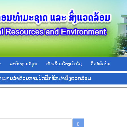
ລະບົບຖານຂໍ້ມູນ
ໜ້າເຊື່ອມໂຍງເວັບໄຊ
ຕິດຕໍ່ພົວພັນ
ົດໝາຍວ່າດ້ວຍການປົກປັກຮັກສາສິ່ງແວດລ້ອມ