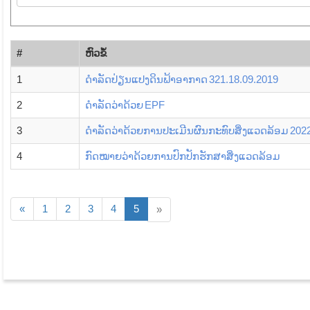
#
​ຫົວ​ຂໍ້
1
ດຳລັດປ່ຽນແປງດິນຟ້າອາກາດ 321.18.09.2019
2
ດໍາລັດວ່າດ້ວຍ EPF
3
ດຳລັດວ່າດ້ວຍການປະເມີນຜົນກະທົບສິ່ງແວດລ້ອມ 202
4
ກົດໝາຍວ່າດ້ວຍການປົກປັກຮັກສາສິ່ງແວດລ້ອມ
«
1
2
3
4
5
»