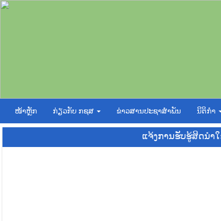
ໜ້າຫຼັກ
ກ່ຽວກັບ ກຊສ
ຂ່າວສານປະຊາສຳພັນ
ນິຕິກຳ
ແຈ້ງການຮັບຮູ້ສິດນໍາ