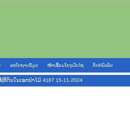
ລະບົບຖານຂໍ້ມູນ
ໜ້າເຊື່ອມໂຍງເວັບໄຊ
ຕິດຕໍ່ພົວພັນ
ໃຊ້ທີ່ດິນໃນເຂດປ່າໄມ້ 4187 15-11-2024