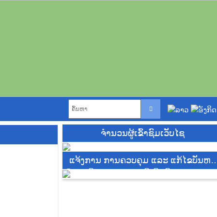
ຈຳນວນຜູ້ເຂົ້າຊົມເວັບໄຊ
ແຈ້ງການ ການຄວບຄຸມ ແລະ ແກ້ໄຂບັນຫາ
ມົນລະພິດທາງອາກາດ ທີ່ເກີດຂຶ້ນຈາກການຈູ
ຂີ້ເຫຍື້ອ ແລະ ສິ່ງເສດເຫຼືອ, ປ່າ, ໄຮ່, ທົ່ງນາ
ແລະ ສວນ ໃນລະຫວ່າງ ເດືອນ ກຸມພາ ຫາ
ເດືອນ ເມສາ 2025