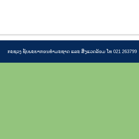
ກະຊວງ ຊັບພະຍາກອນທຳມະຊາດ ແລະ ສິ່ງແວດລ້ອມ ໂທ 021 263799