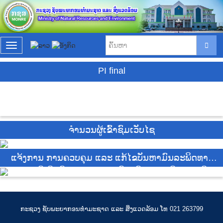
T
o
g
PI final
g
l
e
n
a
v
ຈຳນວນຜູ້ເຂົ້າຊົມເວັບໄຊ
i
g
a
ແຈ້ງການ ການຄວບຄຸມ ແລະ ແກ້ໄຂບັນຫາມົນລະພິດທາງ
t
i
ອາກາດ ທີ່ເກີດຂຶ້ນຈາກການຈູດ ຂີ້ເຫຍື້ອ ແລະ ສິ່ງເສດເຫຼືອ,
o
ປ່າ, ໄຮ່, ທົ່ງນາ ແລະ ສວນ ໃນລະຫວ່າງ ເດືອນ ກຸມພາ ຫາ
n
ເດືອນ ເມສາ 2025
ກະຊວງ ຊັບພະຍາກອນທຳມະຊາດ ແລະ ສິ່ງແວດລ້ອມ ໂທ 021 263799