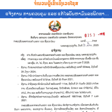
ແຈ້ງການ ການຄວບຄຸມ ແລະ ແກ້ໄຂບັນຫາມົນລະພິດທາງ
ອາກາດ ທີ່ເກີດຂຶ້ນຈາກການຈູດ ຂີ້ເຫຍື້ອ ແລະ ສິ່ງເສດເຫຼືອ,
ປ່າ, ໄຮ່, ທົ່ງນາ ແລະ ສວນ ໃນລະຫວ່າງ ເດືອນ ກຸມພາ ຫາ
ເດືອນ ເມສາ 2025