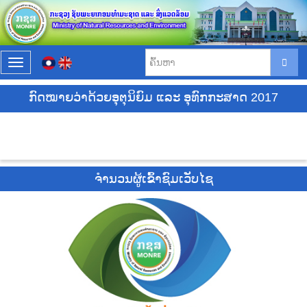
T
o
g
ກົດໝາຍວ່າດ້ວຍອຸຕຸນິຍົມ ແລະ ອຸທົກກະສາດ 2017
g
l
e
n
a
v
ຈຳນວນຜູ້ເຂົ້າຊົມເວັບໄຊ
i
g
a
t
i
o
n