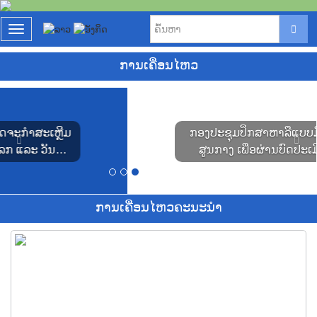
T
o
g
ການເຄື່ອນໄຫວ
g
l
P
N
e
r
e
n
e
x
a
ກອງປະຊຸມປຶກສາຫາລືແບບມີສ່ວນຮ່ວມຂັ້ນ
v
t
v
i
ສູນກາງ ເພື່ອຜ່ານບົດປະເມີນຜົນກະທົບ
i
o
g
ສິ່ງແວດລ້ອມ ແລະ ແຜນຄຸ້ມຄອງຕິດຕາມ
u
a
ສິ່ງແວດລ້ອມ ຂອງໂຄງການຂຸດຄົ້ນ ແລະ ປຸງແຕ່ງ
s
t
ແຮ່ຫາຍາກ ໃນເນື້ອທີ່ 8 ກມ2
i
ການເຄື່ອນໄຫວຄະນະນຳ
o
n