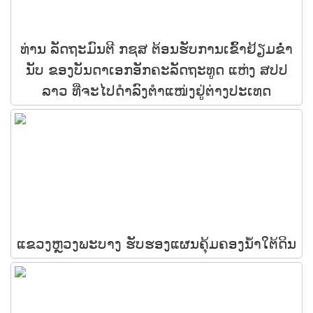
ທ່ານ ລັດຖະມົນຕີ ກຊສ ຕ້ອນຮັບການເຂົ້າຢ້ຽມຂໍ່າ
ນັບ ຂອງບັນດາເອກອັກຄະລັດຖະທູດ ແຫ່ງ ສປປ
ລາວ ທີ່ຈະໄປດໍາລົງຕໍາແໜ່ງຢູ່ຕ່າງປະເທດ
ແຂວງຫຼວງພະບາງ ຮັບຮອງແຜນຄຸ້ມຄອງນ້ຳໃຕ້ດິນ