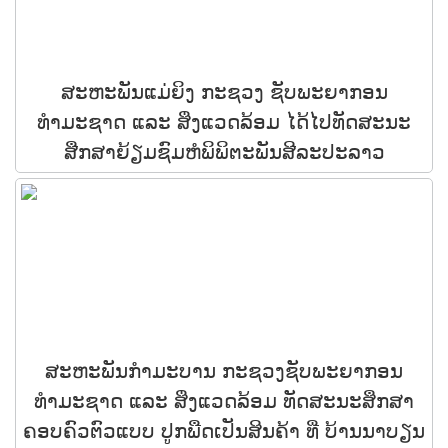
ສະຫະພັນແມ່ຍິງ ກະຊວງ ຊັບພະຍາກອນ
ທຳມະຊາດ ແລະ ສິ່ງແວດລ້ອມ ໄດ້ໄປທັດສະນະ
ສືກສາຍ້ຽມຊົມຫໍພິພິຕະພັນສີລະປະລາວ
ສະຫະພັນກຳມະບານ ກະຊວງຊັບພະຍາກອນ
ທຳມະຊາດ ແລະ ສິ່ງແວດລ້ອມ ທັດສະນະສຶກສາ
ຄອບຄົວຕົວແບບ ປູກພືດເປັນສິນຄ້າ ທີ່ ບ້ານນາບຽນ