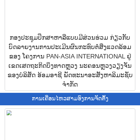
ກອງປະຊຸມປຶກສາຫາລືແບບມີສ່ວນຮ່ວມ ກ່ຽວກັບ
ບົດລາຍງານການປະເມີນຜົນກະທົບຕໍ່ສິ່ງແວດລ້ອມ
ຂອງ ໂຄງການ PAN-ASIA INTERNATIONAL ຢູ່
ເຂດເສດຖະກິດບຶງທາດຫຼວງ ນະຄອນຫຼວງວຽງຈັນ
ຂອງບໍລິສັດ ອ້ອມອາຊີ ພັດທະນາອະສັງຫາລິມະຊັບ
ຈໍາກັດ
ການເຄື່ອນໄຫວສາມອົງການຈັດຕັ້ງ